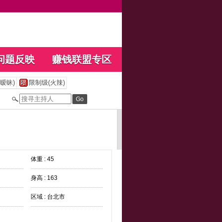
问题反映
赚钱联盟专区
暧昧)
限制级(火辣)
体重 : 45
身高 : 163
区域 : 台北市