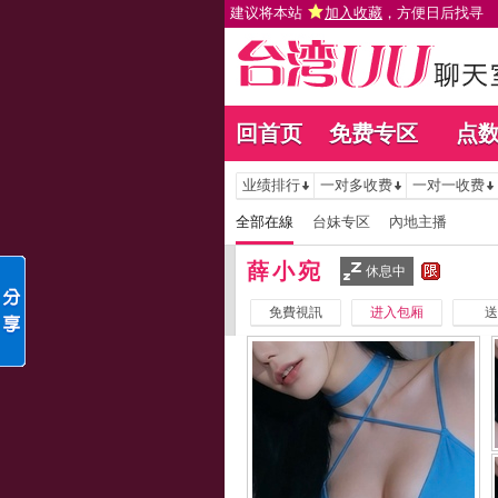
建议将本站
加入收藏
，方便日后找寻
回首页
免费专区
点
业绩排行
一对多收费
一对一收费
全部在線
台妹专区
內地主播
薛小宛
休息中
免費視訊
进入包厢
送