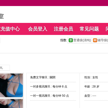
数充值中心
会员登入
注册会员
常见问题
指数
普通级(清纯)
辅导级(
礼
免费文字聊天 :
關閉
性别 : 女性
一对多视讯聊天 :
每分钟 8 点
年龄 : 28 岁
一对一视讯聊天 :
每分钟 50 点
血型 : ----